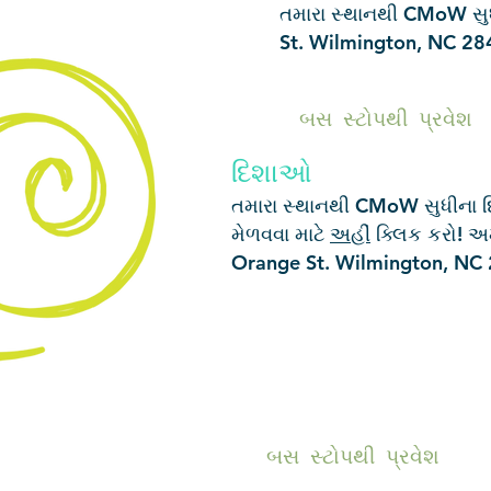
તમારા સ્થાનથી CMoW સુધી
St. Wilmington, NC 28
બસ સ્ટોપથી પ્રવેશ
દિશાઓ
તમારા સ્થાનથી CMoW સુધીના દિ
મેળવવા માટે
અહીં
ક્લિક કરો! અમ
Orange St. Wilmington, NC 
બસ સ્ટોપથી પ્રવેશ