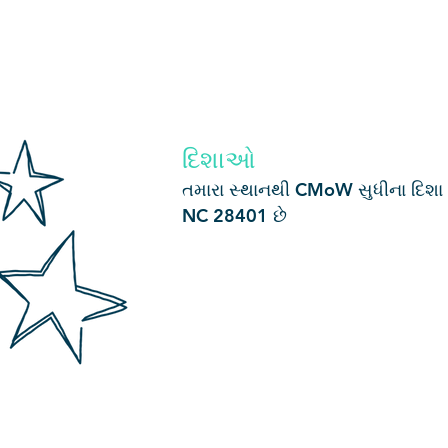
દિશાઓ
તમારા સ્થાનથી CMoW સુધીના દિશા ન
NC 28401 છે