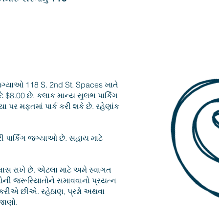
ગ જગ્યાઓ 118 S. 2nd St. Spaces ખાતે
ે $8.00 છે. કલાક માન્ય સુલભ પાર્કિંગ
પર મફતમાં પાર્ક કરી શકે છે. રહેણાંક
ી પાર્કિંગ જગ્યાઓ છે. સહાય માટે
વાસ રાખે છે. એટલા માટે અમે સ્વાગત
ોની જરૂરિયાતોને સમાવવાનો પ્રયત્ન
એ છીએ. રહેઠાણ, પ્રશ્નો અથવા
જાણો.