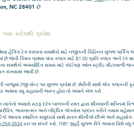
ton, NC 28401 છે
બસ સ્ટોપથી પ્રવેશ
થવા હેંગિંગ ટેગ ધરાવતા સમર્થકો માટે નજીકની ચિહ્નિત સુલભ પાર્કિં
માં છે જેની કિંમત પ્રથમ પાંચ કલાક માટે $1.00 પ્રતિ કલાક અને 24 માટ
થેના સમર્થકો અમર્યાદિત સમય માટે કોઈપણ ઓન-સ્ટ્રીટ મીટરવાળી જગ્યા 
ત રાખવામાં આવી છે.
ી બાજુમાં 2જી સેન્ટ પર સુલભ પ્રવેશ છે. શેરીની સાથે એક કલાકની ફ્ર
ચેર અથવા વધુ સહાયની જરૂર હોય તો અમને કૉલ કરો.
ન ખાતેનો અમારો સ્ટાફ દરેક બાળકની રમત દ્વારા શીખવાની શક્તિમાં વિશ્
રીરિક, ભાવનાત્મક અને બૌદ્ધિક ઍક્સેસ પ્રદાન કરીને તમામ મહેમાન
ેકો આપતા સ્થાનિક સમુદાયો સાથે સતત શીખીએ છીએ અને સહયોગ કરી
-254-3534
ext પર સંપર્ક કરો. 106!
અહી
સુલભ રીતે અમારા વિશે વધુ 