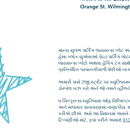
Orange St. Wilming
માન્ય સુલભ પાર્કિંગ લાયસન્સ પ્લેટ અ
હેન્ના બ્લોક યુએસઓ પેઇડ પાર્કિંગ લોટ
લાયસન્સ પ્લેટો અથવા હેંગિંગ ટેગ સા
પ્રતિબંધિત પરવાનગીવાળી શેરીઓ બાકા
અમારી પાસે 2જી સ્ટ્રીટ પર મ્યુઝિયમન
ડોરબેલ બઝ કરો અને જો તમને વ્હીલ
ધ ચિલ્ડ્રન્સ મ્યુઝિયમ ઓફ વિલ્મિંગ્ટ
અને સલામત વાતાવરણમાં નાણાકીય, શા
કરીએ છીએ. અમે આ મિશનમાં અમને ટ
ટિપ્પણીઓ માટે, કૃપા કરીને અમારો
910