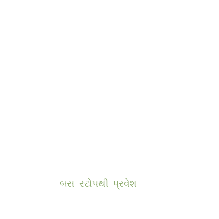
બસ સ્ટોપથી પ્રવેશ