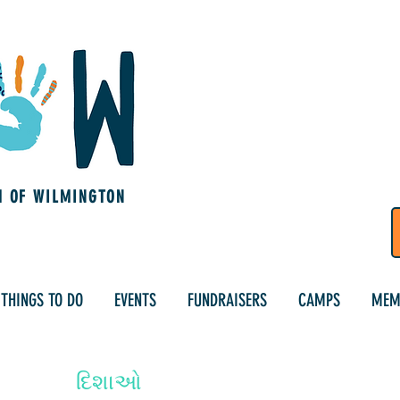
M OF WILMINGTON
THINGS TO DO
EVENTS
FUNDRAISERS
CAMPS
MEM
દિશાઓ