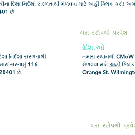
ના દિશા નિર્દેશો સરળતાથી મેળવવા માટે
અહીં
ક્લિક કરો! અમા
401 છે
બસ સ્ટોપથી પ્રવેશ
દિશાઓ
શા નિર્દેશો સરળતાથી
તમારા સ્થાનથી CMoW સુ
ારું સરનામું 116
મેળવવા માટે
અહીં
ક્લિક
28401 છે
Orange St. Wilmingt
બસ સ્ટોપથી પ્રવ