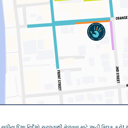
ુધીના દિશા નિર્દેશો સરળતાથી મેળવવા માટે
અહીં
ક્લિક કરો! અ