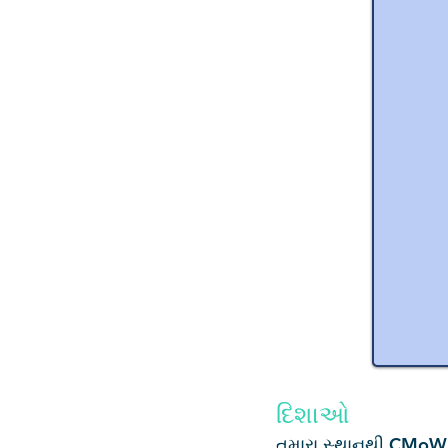
દિશાઓ
તમારા સ્થાનથી CMoW સ