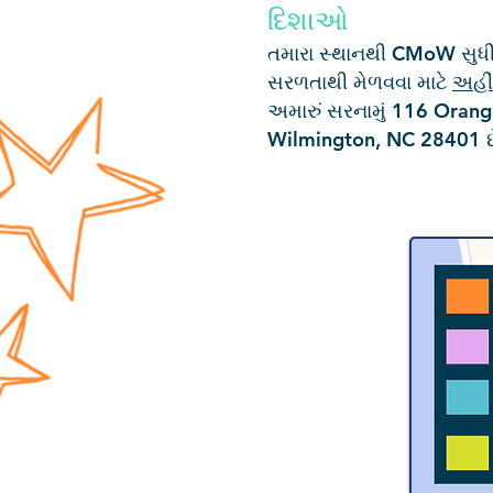
દિશાઓ
તમારા સ્થાનથી CMoW સુધીના
સરળતાથી મેળવવા માટે
અહીં
અમારું સરનામું 116 Orang
Wilmington, NC 28401 છ