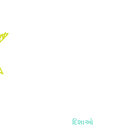
દિશાઓ