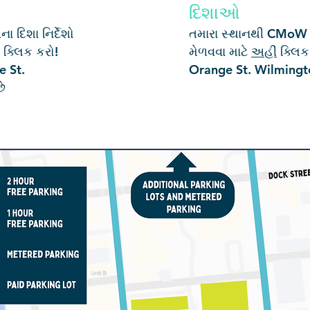
દિશાઓ
 દિશા નિર્દેશો
તમારા સ્થાનથી CMoW સુ
ક્લિક કરો!
મેળવવા માટે
અહીં
ક્લિક
e St.
Orange St. Wilmingt
ે