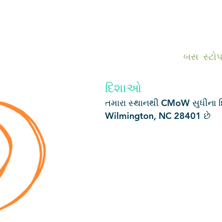
બસ સ્ટોપ
દિશાઓ
તમારા સ્થાનથી CMoW સુધીના દિ
Wilmington, NC 28401 છે