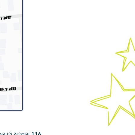
મારું સરનામું 116