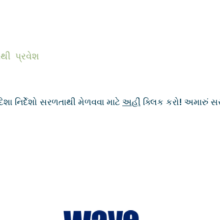
થી પ્રવેશ
શા નિર્દેશો સરળતાથી મેળવવા માટે
અહીં
ક્લિક કરો! અમારું સ