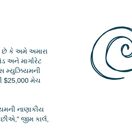
બહુવિધ વિકલ્પો છે. કૃપા કરીને
્યુટિવ ડિરેક્ટરનો સંપર્ક કરો વધુ
 માટે
gren@playwilmington.org
.
ત છે કે અમે અમારા
ડ અને માર્ગારેટ
રન્સ મ્યુઝિયમની
થી $25,000 મેચ
ઝિયમની નાણાકીય
છીએ," જીમ કાર્લ,