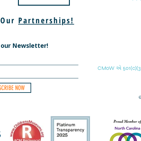
 Our
Partnerships!
 our Newsletter!
CMoW એ 501(c)(3) 
SCRIBE NOW
©