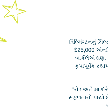
સ્થાપના 2009 માં
કાયમી સ્ત્રોત તરીક
કરવામાં આવી હતી
અને CMW ને સમ
આપવા માટે કાયમી ભંડોળ.
વિલ્મિંગ્ટનનું ચ
$25,000 એન્ડોમ
બાર્કલેએ ઘણા વ
કૃપાપૂર્વક સ્
"નેડ અને માર્
સફળતાનો પાયો છે