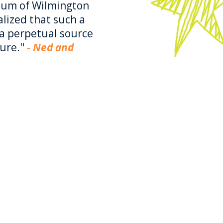
eum of Wilmington
ized that such a
a perpetual source
ture."
- Ned and
ં કેવી રીતે મદદ
રી શકું?
થવા આયોજિત ભેટ દ્વારા દાન કરો.