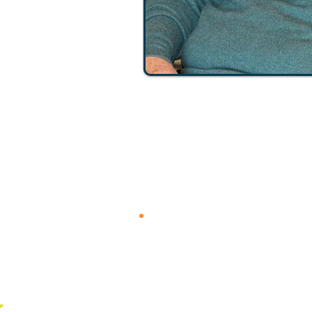
એન્ડોમેન્ટ ફંડ શું
છે?
સીએમઓડબ્લ્યુના એન્ડોવમેન્ટ ફંડની