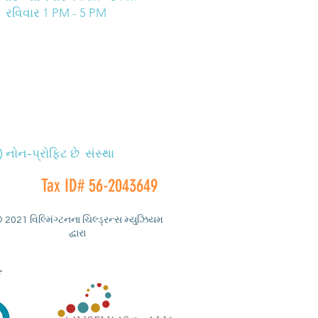
રવિવાર 1 PM - 5 PM
નોન-પ્રોફિટ છે સંસ્થા
Tax ID# 56-2043649
 2021 વિલ્મિંગ્ટનના ચિલ્ડ્રન્સ મ્યુઝિયમ
દ્વારા