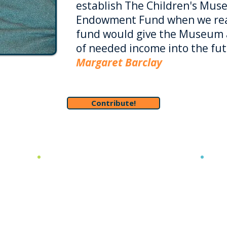
establish The Children's Mus
Endowment Fund when we real
fund would give the Museum 
of needed income into the fu
Margaret Barclay
Contribute!
CMW ના ફંડનું
હુ
સંચાલન કોણ કરે
ક
છે?
આજે અ
નોર્થ કેરોલિના કોમ્યુનિટી ફાઉન્ડેશન.
વધુ