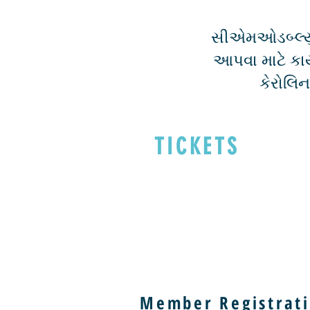
સીએમઓડબ્લ્યુન
આપવા માટે કાય
કેરોલિન
TICKETS
Member Registrati