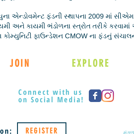
ા એન્ડોવમેન્ટ ફંડની સ્થાપના 2009 માં સીએમઓ
મી અને કાયમી ભંડોળના સ્ત્રોત તરીકે કરવામાં 
ા કોમ્યુનિટી ફાઉન્ડેશન CMOW ના ફંડનું સંચાલન
JOIN
EXPLORE
Connect with us
on Social Media!
on:
REGISTER
મંગળ