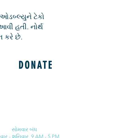
ડબ્લ્યુને ટેકો
આવી હતી. નોર્થ
 કરે છે.
DONATE
સોમવાર બંધ
વાર - શનિવાર 9 AM - 5 PM