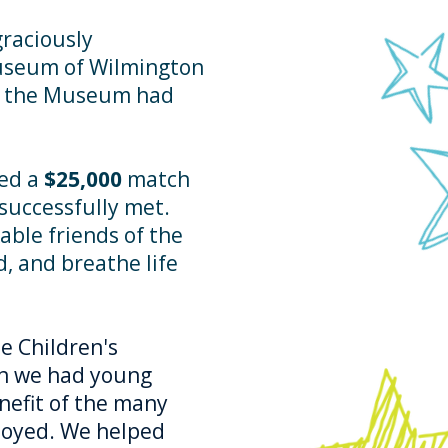
raciously
Museum of Wilmington
e the Museum had
red a
$25,000
match
uccessfully met.
ble friends of the
, and breathe life
e Children's
n we had young
nefit of the many
njoyed. We helped