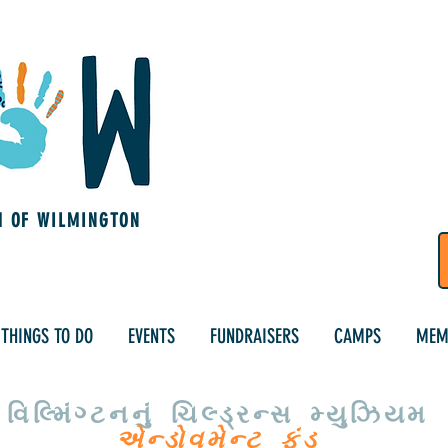
M OF WILMINGTON
THINGS TO DO
EVENTS
FUNDRAISERS
CAMPS
MEM
વિલ્મિંગ્ટનનું ચિલ્ડ્રન્સ મ્યુઝિયમ
એન્ડોવમેન્ટ ફંડ