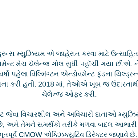
ે
દાનના 
શીખો.
એક્ઝિક
ર્થન
માહિતી
hsell
િલ્ડ્રન્સ મ્યુઝિયમ એ જાહેરાત કરવા માટે ઉત્સાહિ
ેન્ટ મેચ ચેલેન્જ ગોલ સુધી પહોંચી ગયા છીએ. ને
ર્ષો પહેલા વિલ્મિંગ્ટન એન્ડોવમેન્ટ ફંડના ચિલ્ડ્
થાપના કરી હતી. 2018 માં, તેઓએ ખૂબ જ ઉદારતા
ચેલેન્જ ઓફર કરી.
ગારેટ જેવા વિચારશીલ અને અવિચારી દાતાઓ મ્યુ
, અમે તેમને સમર્થકો તરીકે મળવા બદલ આભારી 
ભૂતપૂર્વ CMOW એક્ઝિક્યુટિવ ડિરેક્ટર જણાવે છે.