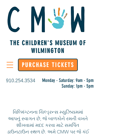
THE CHILDREN'S MUSEUM OF
WILMINGTON
PURCHASE TICKETS
Monday - Saturday: 9am - 5pm
910.254.3534
Sunday: 1pm - 5pm
વિલ્મિંગ્ટનના ચિલ્ડ્રન્સ મ્યુઝિયમમાં
આપનું સ્વાગત છે, જે બાળકોને રમતી વખતે
શીખવામાં મદદ કરવા માટે સમર્પિત
ડાઉનટાઉન સ્થળ છે. અમે CMW પર જે કંઈ