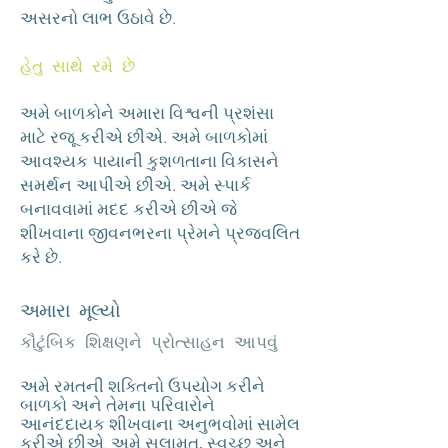
અસરનો લાભ ઉઠાવે છે.
હેતુ સાથે રમે છે
અમે બાળકોને અમારા વિશ્વની પ્રશંસા
માટે રજૂ કરીએ છીએ. અમે બાળકોમાં
આવશ્યક પાયાની કુશળતાના વિકાસને
સમર્થન આપીએ છીએ. અમે સ્પાર્ક
બનાવવામાં મદદ કરીએ છીએ જે
શીખવાના જીવનભરના પ્રેમને પ્રજ્વલિત
કરે છે.
અમારા મૂલ્યો
કૌટુંબિક શિક્ષણને પ્રોત્સાહન આપવું
અમે રમતની શક્તિનો ઉપયોગ કરીને
બાળકો અને તેમના પરિવારોને
આનંદદાયક શીખવાના અનુભવોમાં સામેલ
કરીએ છીએ. અમે સલામત, સ્વચ્છ અને