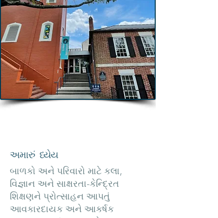
CMoW એ 501(c)(3) બિન-લાભકારી
સંસ્થા છે.
અમારું ધ્યેય
બાળકો અને પરિવારો માટે કલા,
વિજ્ઞાન અને સાક્ષરતા-કેન્દ્રિત
શિક્ષણને પ્રોત્સાહન આપતું
આવકારદાયક અને આકર્ષક