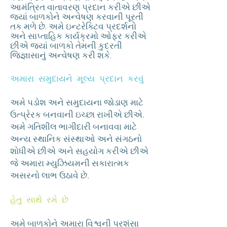
આમંત્રિત વાતાવરણ પ્રદાન કરીએ છીએ
જ્યાં બાળકોને અન્વેષણ કરવાની પૂરતી
તક મળે છે. અમે ઇન્ટરેક્ટિવ પ્રદર્શનો
અને સાપ્તાહિક કાર્યક્રમો ઓફર કરીએ
છીએ જ્યાં બાળકો તેમની કુદરતી
જિજ્ઞાસાનું અન્વેષણ કરી શકે.
અમારા સમુદાયને મૂલ્ય પ્રદાન કરવું
અમે પડોશ અને સમુદાયના જોડાણ માટે
ઉત્પ્રેરક બનવાની ઇચ્છા રાખીએ છીએ.
અમે ગતિશીલ ભાગીદારી બનાવવા માટે
અન્ય સ્થાનિક સંસ્થાઓ અને સંગઠનો
શોધીએ છીએ અને સહયોગ કરીએ છીએ
જે અમારા મ્યુઝિયમની સકારાત્મક
અસરનો લાભ ઉઠાવે છે.
હેતુ સાથે રમે છે
અમે બાળકોને અમારા વિશ્વની પ્રશંસા