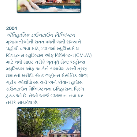
2004
ઐતિહાસિક ડાઉનટાઉન વિલ્મિંગ્ટન
મુલાકાતીઓની સતત વધતી જતી સંખ્યાને
પહોંચી વળવા માટે, 2004માં મ્યુઝિયમે ધ
ચિલ્ડ્રન્સ મ્યુઝિયમ ઑફ વિલ્મિંગ્ટન (CMoW)
માટે નવી સાઇટ તરીકે ભૂતપૂર્વ સેન્ટ જ્હોન્સ
મ્યુઝિયમ ઑફ આર્ટનો સમાવેશ કરતી ત્રણ
ઇમારતો ખરીદી. સેન્ટ જ્હોન્સ મેસોનિક લોજ,
ગ્રીક ઓર્થોડોક્સ ચર્ચ અને કોવાન હાઉસ
ડાઉનટાઉન વિલ્મિંગ્ટનના ઇતિહાસના પ્રિય
ટુકડાઓ છે. તેઓ આજે CMW ના નવા ઘર
તરીકે સાચવેલ છે.