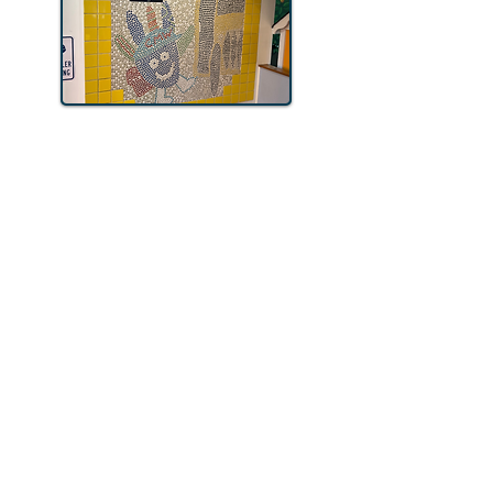
2004
ઐતિહાસિક ડાઉનટાઉન વિલ્મિંગ્ટન
મુલાકાતીઓની સતત વધતી જતી સંખ્યાને
પહોંચી વળવા માટે, 2004માં મ્યુઝિયમે ધ
ચિલ્ડ્રન્સ મ્યુઝિયમ ઑફ વિલ્મિંગ્ટન (CMoW)
માટે નવી સાઇટ તરીકે ભૂતપૂર્વ સેન્ટ જ્હોન્સ
મ્યુઝિયમ ઑફ આર્ટનો સમાવેશ કરતી ત્રણ
ઇમારતો ખરીદી. સેન્ટ જ્હોન્સ મેસોનિક લોજ,
ગ્રીક ઓર્થોડોક્સ ચર્ચ અને કોવાન હાઉસ
ડાઉનટાઉન વિલ્મિંગ્ટનના ઇતિહાસના પ્રિય
ટુકડાઓ છે. તેઓ આજે CMW ના નવા ઘર
તરીકે સાચવેલ છે.