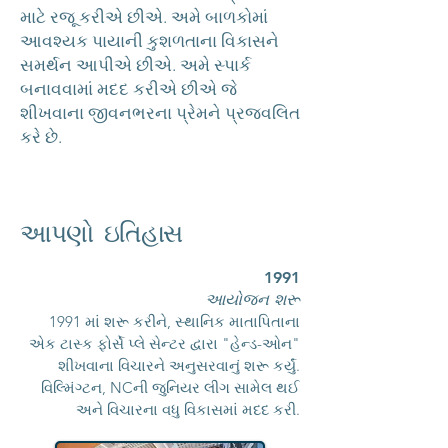
માટે રજૂ કરીએ છીએ. અમે બાળકોમાં
આવશ્યક પાયાની કુશળતાના વિકાસને
સમર્થન આપીએ છીએ. અમે સ્પાર્ક
બનાવવામાં મદદ કરીએ છીએ જે
શીખવાના જીવનભરના પ્રેમને પ્રજ્વલિત
કરે છે.
આપણો ઇતિહાસ
1991
આયોજન શરૂ
1991 માં શરૂ કરીને, સ્થાનિક માતાપિતાના
એક ટાસ્ક ફોર્સે પ્લે સેન્ટર દ્વારા "હેન્ડ-ઓન"
શીખવાના વિચારને અનુસરવાનું શરૂ કર્યું.
વિલ્મિંગ્ટન, NCની જુનિયર લીગ સામેલ થઈ
અને વિચારના વધુ વિકાસમાં મદદ કરી.