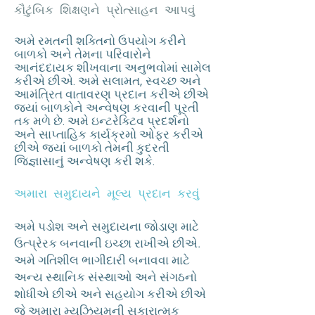
કૌટુંબિક શિક્ષણને પ્રોત્સાહન આપવું
અમે રમતની શક્તિનો ઉપયોગ કરીને
બાળકો અને તેમના પરિવારોને
આનંદદાયક શીખવાના અનુભવોમાં સામેલ
કરીએ છીએ. અમે સલામત, સ્વચ્છ અને
આમંત્રિત વાતાવરણ પ્રદાન કરીએ છીએ
જ્યાં બાળકોને અન્વેષણ કરવાની પૂરતી
તક મળે છે. અમે ઇન્ટરેક્ટિવ પ્રદર્શનો
અને સાપ્તાહિક કાર્યક્રમો ઓફર કરીએ
છીએ જ્યાં બાળકો તેમની કુદરતી
જિજ્ઞાસાનું અન્વેષણ કરી શકે.
અમારા સમુદાયને મૂલ્ય પ્રદાન કરવું
અમે પડોશ અને સમુદાયના જોડાણ માટે
ઉત્પ્રેરક બનવાની ઇચ્છા રાખીએ છીએ.
અમે ગતિશીલ ભાગીદારી બનાવવા માટે
અન્ય સ્થાનિક સંસ્થાઓ અને સંગઠનો
શોધીએ છીએ અને સહયોગ કરીએ છીએ
જે અમારા મ્યુઝિયમની સકારાત્મક