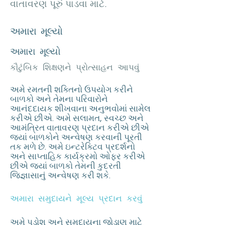
વાતાવરણ પૂરું પાડવા માટે.
અમારા મૂલ્યો
અમારા મૂલ્યો
કૌટુંબિક શિક્ષણને પ્રોત્સાહન આપવું
અમે રમતની શક્તિનો ઉપયોગ કરીને
બાળકો અને તેમના પરિવારોને
આનંદદાયક શીખવાના અનુભવોમાં સામેલ
કરીએ છીએ. અમે સલામત, સ્વચ્છ અને
આમંત્રિત વાતાવરણ પ્રદાન કરીએ છીએ
જ્યાં બાળકોને અન્વેષણ કરવાની પૂરતી
તક મળે છે. અમે ઇન્ટરેક્ટિવ પ્રદર્શનો
અને સાપ્તાહિક કાર્યક્રમો ઓફર કરીએ
છીએ જ્યાં બાળકો તેમની કુદરતી
જિજ્ઞાસાનું અન્વેષણ કરી શકે.
અમારા સમુદાયને મૂલ્ય પ્રદાન કરવું
અમે પડોશ અને સમુદાયના જોડાણ માટે