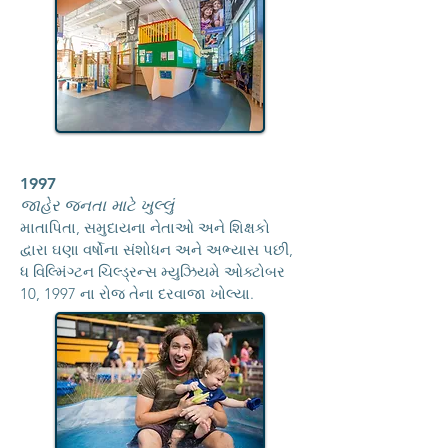
1997
જાહેર જનતા માટે ખુલ્લું
માતાપિતા, સમુદાયના નેતાઓ અને શિક્ષકો
દ્વારા ઘણા વર્ષોના સંશોધન અને અભ્યાસ પછી,
ધ વિલ્મિંગ્ટન ચિલ્ડ્રન્સ મ્યુઝિયમે ઓક્ટોબર
10, 1997 ના રોજ તેના દરવાજા ખોલ્યા.