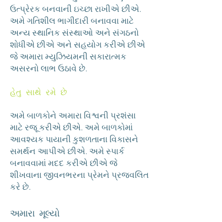
ઉત્પ્રેરક બનવાની ઇચ્છા રાખીએ છીએ.
અમે ગતિશીલ ભાગીદારી બનાવવા માટે
અન્ય સ્થાનિક સંસ્થાઓ અને સંગઠનો
શોધીએ છીએ અને સહયોગ કરીએ છીએ
જે અમારા મ્યુઝિયમની સકારાત્મક
અસરનો લાભ ઉઠાવે છે.
હેતુ સાથે રમે છે
અમે બાળકોને અમારા વિશ્વની પ્રશંસા
માટે રજૂ કરીએ છીએ. અમે બાળકોમાં
આવશ્યક પાયાની કુશળતાના વિકાસને
સમર્થન આપીએ છીએ. અમે સ્પાર્ક
બનાવવામાં મદદ કરીએ છીએ જે
શીખવાના જીવનભરના પ્રેમને પ્રજ્વલિત
કરે છે.
અમારા મૂલ્યો