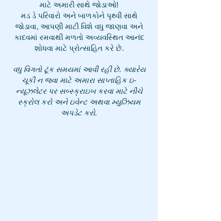
માટે અમારી સાથે જોડાઓ!
મડ ડે પરિવારો અને બાળકોને પૃથ્વી સાથે
જોડાવા, આપણી માટી વિશે વધુ જાણવા અને
કાદવમાં રમવાથી મળતો અવ્યવસ્થિત આનંદ
શોધવા માટે પ્રોત્સાહિત કરે છે.
વધુ વિગતો ટૂંક સમયમાં આવી રહી છે. ક્યારેય
ચૂકી ન જવા માટે અમારા સાપ્તાહિક ઇ-
ન્યૂઝલેટર પર સબ્સ્ક્રાઇબ કરવા માટે નીચે
સ્ક્રોલ કરો અને ઇવેન્ટ અથવા મ્યુઝિયમ
અપડેટ કરો.