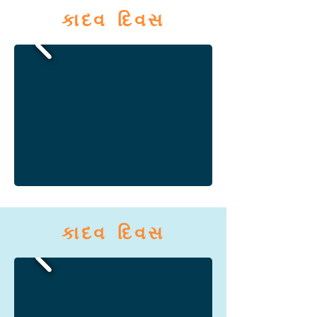
કાદવ દિવસ
કાદવ દિવસ